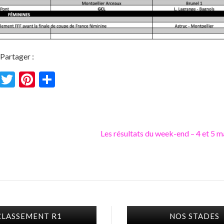
Partager :
F
T
Pi
P
ac
w
nt
ar
e
itt
er
ta
b
er
es
g
Les résultats du week-end – 4 et 5 m
o
t
er
o
k
CLASSEMENT R1
NOS STADES