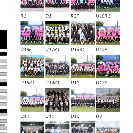
R1
D1
R2F
U18R1
U18F
U17R1
U16R1
U15F
U15R1
U14R1
U13
U13F
U12
U11
U10
U9