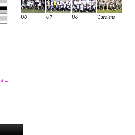
U8
U7
U6
Gardiens
ai
→